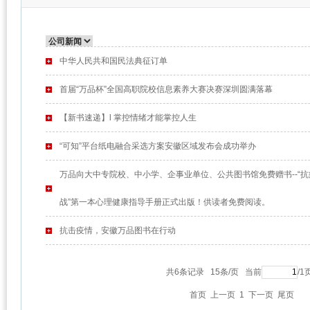
中华人民共和国民法典征订单
首届“万品杯”全国高职院校信息素养大赛决赛深圳圆满落幕
【新书速递】l 掌控情绪才能掌控人生
“可知”平台纸电融合采选方案安徽区域发布会成功举办
万品向大中专院校、中小学、企事业单位、公共图书馆免费赠书--“抗
战”第一本心理健康指导手册正式出版！供读者免费阅读。
抗击疫情，安徽万品图书在行动
共6条记录 15条/页 当前
/
首页
上一页
1
下一页
尾页